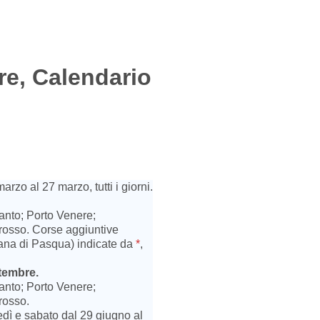
re, Calendario
arzo al 27 marzo, tutti i giorni.
.
vanto; Porto Venere;
osso. Corse aggiuntive
mana di Pasqua) indicate da
*
,
ttembre.
vanto; Porto Venere;
rosso.
ovedì e sabato dal 29 giugno al