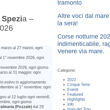
tramonto
Altre voci dal mar
 Spezi
a –
la sera!
2026
Corse notturne 202
indimenticabile, ra
° marzo al 27 marzo, ogni
Venere via mare.
l 1° novembre 2026, ogni
 novembre 2026, ogni giorno
Categorie:
arzo al 31 maggio: ogni
2022
io estivo in aggiornamento
Cinque Terre
ettembre al 1° novembre: ogni
Eventi
Featured
gno al 12 luglio ogni venerdì,
Highlights
tembre, ogni giorno
Info
 Palmaria (Pozzale)
dal 29
Isola del Tino