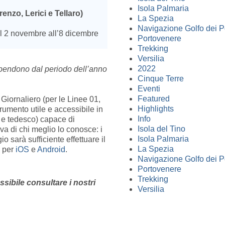
Isola Palmaria
enzo, Lerici e Tellaro)
La Spezia
Navigazione Golfo dei P
al 2 novembre all’8 dicembre
Portovenere
Trekking
Versilia
2022
pendono dal periodo
dell’anno
Cinque Terre
Eventi
Featured
 Giornaliero (per le Linee 01,
Highlights
rumento utile e accessibile in
Info
o e tedesco) capace di
Isola del Tino
iva di chi meglio lo conosce: i
Isola Palmaria
o sarà sufficiente effettuare il
La Spezia
e per
iOS
e
Android
.
Navigazione Golfo dei P
Portovenere
Trekking
ssibile consultare i nostri
Versilia