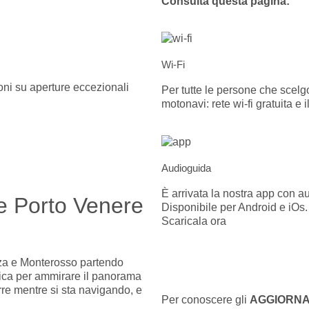
Consulta questa pagina:
Wi-Fi
ioni su aperture eccezionali
Per tutte le persone che scelg
motonavi: rete wi-fi gratuita e il
Audioguida
È arrivata la nostra app con a
 e Porto Venere
Disponibile per Android e iOs.
Scaricala ora
zza e Monterosso partendo
nica per ammirare il panorama
erre mentre si sta navigando, e
Per conoscere gli
AGGIORNA