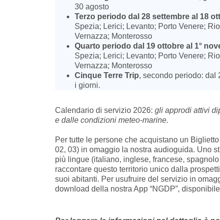
30 agosto
Terzo periodo dal 28 settembre al 18 ot
Spezia; Lerici; Levanto; Porto Venere; R
Vernazza; Monterosso
Quarto periodo dal 19 ottobre al 1° no
Spezia; Lerici; Levanto; Porto Venere; R
Vernazza; Monterosso
Cinque Terre Trip
, secondo periodo: dal 
i giorni.
Calendario di servizio 2026:
gli approdi attivi 
e dalle condizioni meteo-marine.
Per tutte le persone che acquistano un Biglietto
02, 03) in omaggio la nostra audioguida. Uno st
più lingue (italiano, inglese, francese, spagnol
raccontare questo territorio unico dalla prospett
suoi abitanti. Per usufruire del servizio in omaggi
download della nostra App “NGDP”, disponibil