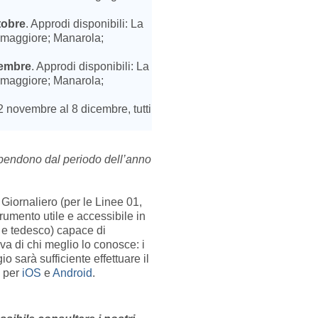
tobre
. Approdi disponibili: La
iomaggiore; Manarola;
vembre
. Approdi disponibili: La
iomaggiore; Manarola;
2 novembre al 8 dicembre, tutti
dipendono dal periodo dell’anno
 Giornaliero (per le Linee 01,
rumento utile e accessibile in
o e tedesco) capace di
iva di chi meglio lo conosce: i
o sarà sufficiente effettuare il
e per
iOS
e
Android
.